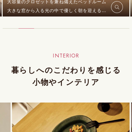
大容量のクロゼットを兼ね備えたベッドルーム
大きな窓から入る光の中で優しく朝を迎えることができます。
急なお客様や家族が帰ってきても気持ちよくお出迎えでき
INTERIOR
暮らしへの
こだわりを感じる
小物やインテリア