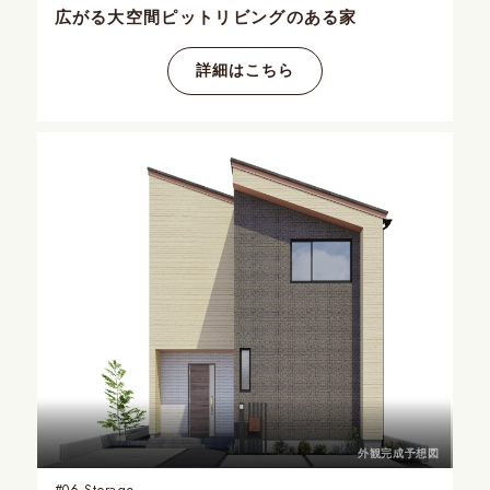
広がる大空間
ピットリビングのある家
詳細はこちら
外観完成予想図
#06
Storage