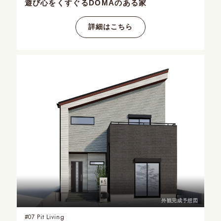
遊び心をくすぐる
DOMAのある家
詳細はこちら
外観完成予想図
#07
Pit Living