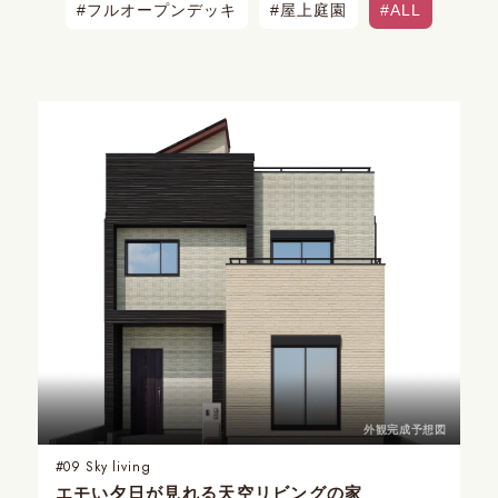
フルオープンデッキ
屋上庭園
ALL
外観完成予想図
#09
Sky living
エモい夕日が見れる
天空リビングの家