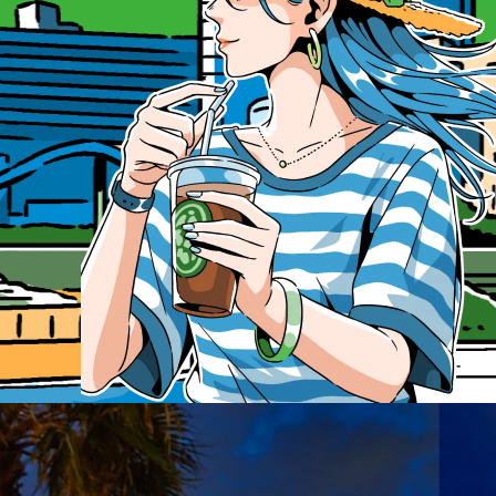
VALUE
VOICE
魅力
ご契約者様の声
GALLERY
EQUIPMENT
マンションギャラリー
設備・仕様
BRAND
分譲実績
現地地図
物件概要