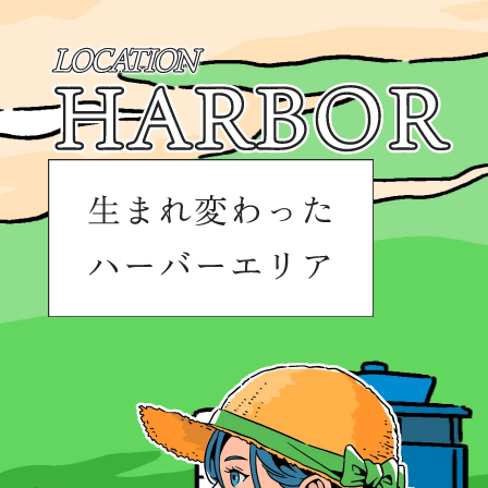
CONCEPT
SAFETY &
SECURITY
コンセプト
防災・一括受電サービス
ZEH-M
ACCESS
Oriented
アクセス
ゼッチ-M オリエンテッド
LOCATION
DESIGN
ロケーション
デザイン・ランドプラン
PLAN
GOURMET
プラン
周辺グルメ