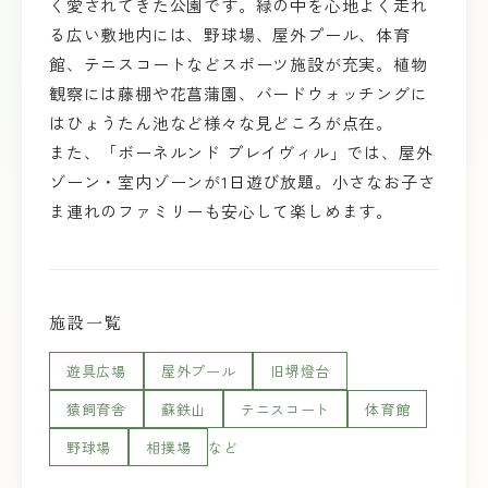
く愛されてきた公園です。緑の中を心地よく走れ
る広い敷地内には、野球場、屋外プール、体育
館、テニスコートなどスポーツ施設が充実。植物
観察には藤棚や花菖蒲園、バードウォッチングに
はひょうたん池など様々な見どころが点在。
また、「ボーネルンド プレイヴィル」では、屋外
ゾーン・室内ゾーンが1日遊び放題。小さなお子さ
ま連れのファミリーも安心して楽しめます。
施設一覧
遊具広場
屋外プール
旧堺燈台
猿飼育舎
蘇鉄山
テニスコート
体育館
野球場
相撲場
など