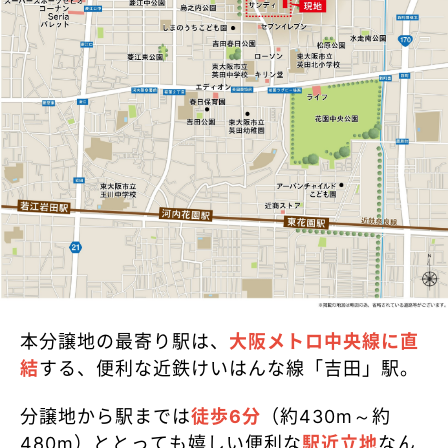
本分譲地の最寄り駅は、
大阪メトロ中央線に直
結
する、便利な近鉄けいはんな線「吉田」駅。
分譲地から駅までは
徒歩6分
（約430m～約
480m）ととっても嬉しい便利な
駅近立地
なん