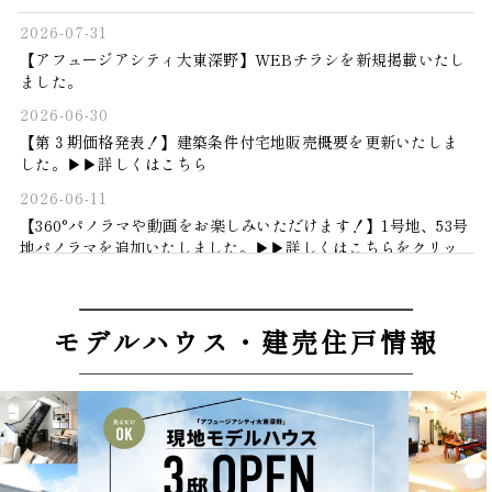
2026-07-31
【アフュージアシティ大東深野】WEBチラシを新規掲載いたし
ました。
2026-06-30
【第３期価格発表！】建築条件付宅地販売概要を更新いたしま
した。▶▶詳しくはこちら
2026-06-11
【360°パノラマや動画をお楽しみいただけます！】1号地、53号
地パノラマを追加いたしました。▶▶詳しくはこちらをクリッ
ク
2026-04-22
【GWはお家見学！】建売住戸を含む、現地モデルハウス６邸ご
モデルハウス・建売住戸情報
見学ご予約受付中！▶▶見学日時を選ぶ
2026-02-03
【NEW】建売住戸３邸の内観写真を公開開始！▶▶詳しくはこ
ちらをクリック
2025-12-03