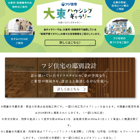
※掲載の外観写真・街並み写真は当社施工例です。一部CG加工及びオプションを含みます。※掲載の航空写真
は2018年5月に撮影されたものです。（一部CG加工済）
※表示分数は、物件を起点として徒歩分数は80mを1分、自転車分数は300mを1分として算出した概測分数で
す。
※1:掲載の外観写真・内装写真は「アフュージアシティ大東深野」（1号地・52号地・53号地）モデルハウスの
ものです。（2025年11月撮影）※一部CG加工およびオプションを含む。）