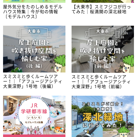
屋外気分をたのしめるモデル
【大東市】スミフジコが行っ
ハウス特集｜今が旬の情報
てみた｜桜満開の深北緑地
〔モデルハウス〕
スミスミと歩くルームツア
スミスミと歩くルームツア
ー！｜「アフュージアシティ
ー！｜「アフュージアシティ
大東深野」1号地（後編）
大東深野」1号地（前編）