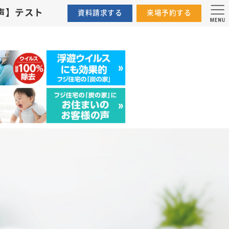
レイな炭の家【お客様の声】テスト
資