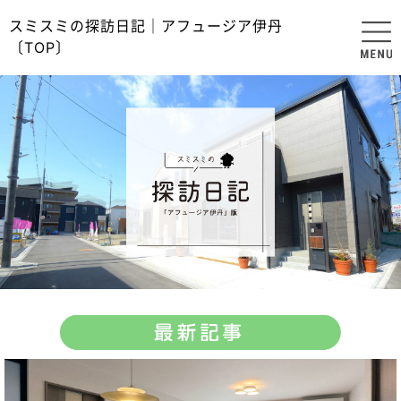
スミスミの探訪日記｜アフュージア伊丹
〔TOP〕