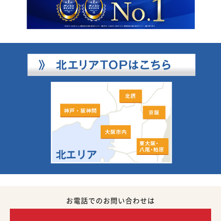
お電話でのお問い合わせは