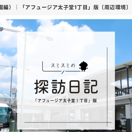
龍華町東公園編）｜「アフュージア太子堂1