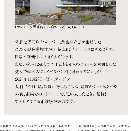
※掲載の環境写真は2026年3月に撮影されたものです。（一部CG加工済）※掲載の距離・分数表示
は現地からの地図上での概測距離を、徒歩は80mを1分、自転車は300mを１分で算出し端数を切り