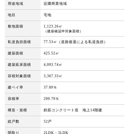
用途地域
近隣商業地域
地目
宅地
敷地面積
1,123.26㎡
（建築確認申対象面積）
私道負担面積
77.53㎡（道路後退による私道負担）
建築面積
425.52㎡
建築延床面積
4,093.74㎡
容積対象面積
3,367.33㎡
建ペイ率
37.89％
容積率
299.79％
構造・規模
鉄筋コンクリート造 地上14階建
総戸数
52戸
間取り
2LDK・3LDK