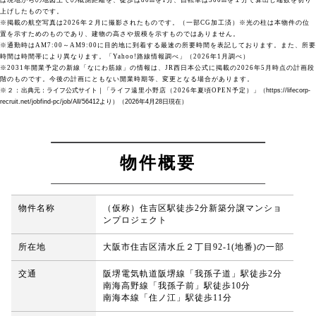
上げしたものです。
※掲載の航空写真は2026年２月に撮影されたものです。（一部CG加工済）※光の柱は本物件の位
置を示すためのものであり、建物の高さや規模を示すものではありません。
※通勤時はAM7:00～AM9:00に目的地に到着する最速の所要時間を表記しております。また、所要
時間は時間帯により異なります。「Yahoo!路線情報調べ」（2026年1月調べ）
※2031年開業予定の新線「なにわ筋線」の情報は、JR西日本公式に掲載の2026年5月時点の計画段
階のものです。今後の計画にともない開業時期等、変更となる場合があります。
※２：
出典元：ライフ公式サイト｜「
ライフ遠里小野店（2026年夏頃OPEN予定）
」（https://lifecorp-
recruit.net/jobfind-pc/job/All/56412より）（2026年4月28日現在）
物件概要
物件名称
（仮称）住吉区駅徒歩2分新築分譲マンショ
ンプロジェクト
所在地
大阪市住吉区清水丘２丁目92-1(地番)の一部
交通
阪堺電気軌道阪堺線「我孫子道」駅徒歩2分
南海高野線「我孫子前」駅徒歩10分
南海本線「住ノ江」駅徒歩11分