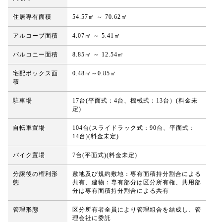
住居専有面積
54.57㎡ ～ 70.62㎡
アルコーブ面積
4.07㎡ ～ 5.41㎡
バルコニー面積
8.85㎡ ～ 12.54㎡
宅配ボックス面
0.48㎡～0.85㎡
積
駐車場
17台(平面式：4台、機械式：13台）(料金未
定)
自転車置場
104台(スライドラック式：90台、平面式：
14台)(料金未定)
バイク置場
7台(平面式)(料金未定)
分譲後の権利形
敷地及び規約敷地：専有面積持分割合による
態
共有、建物：専有部分は区分所有権、共用部
分は専有面積持分割合による共有
管理形態
区分所有者全員により管理組合を結成し、管
理会社に委託