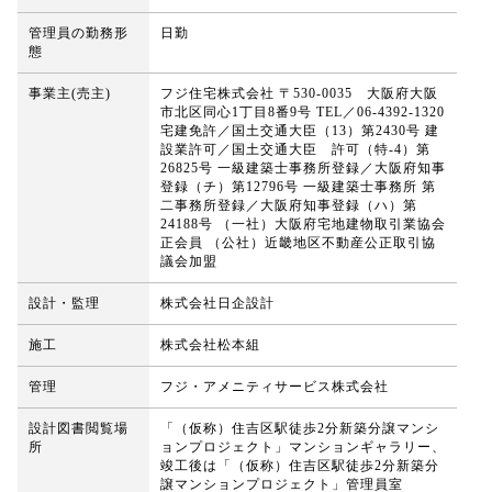
管理員の勤務形
日勤
態
事業主(売主)
フジ住宅株式会社 〒530-0035 大阪府大阪
市北区同心1丁目8番9号 TEL／06-4392-1320
宅建免許／国土交通大臣（13）第2430号 建
設業許可／国土交通大臣 許可（特-4）第
26825号 一級建築士事務所登録／大阪府知事
登録（チ）第12796号 一級建築士事務所 第
二事務所登録／大阪府知事登録（ハ）第
24188号 （一社）大阪府宅地建物取引業協会
正会員 （公社）近畿地区不動産公正取引協
議会加盟
設計・監理
株式会社日企設計
施工
株式会社松本組
管理
フジ・アメニティサービス株式会社
設計図書閲覧場
「（仮称）住吉区駅徒歩2分新築分譲マンシ
所
ョンプロジェクト」マンションギャラリー、
竣工後は「（仮称）住吉区駅徒歩2分新築分
譲マンションプロジェクト」管理員室