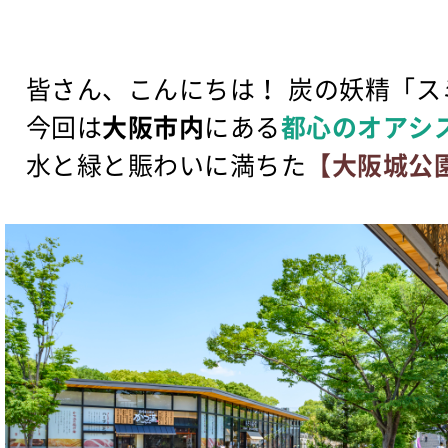
皆さん、こんにちは！ 炭の妖精「ス
今回は
大阪市内
にある
都心のオアシ
水と緑と賑わいに満ちた
【大阪城公