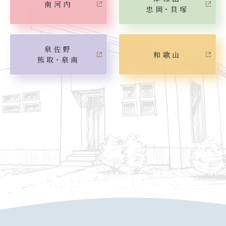
南河内
忠岡・貝塚
泉佐野
和歌山
熊取・泉南