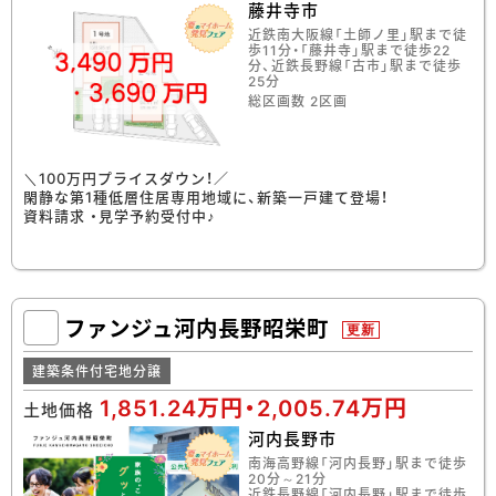
藤井寺市
近鉄南大阪線「土師ノ里」駅まで徒
歩11分・「藤井寺」駅まで徒歩22
分、近鉄長野線「古市」駅まで徒歩
25分
総区画数 2区画
＼100万円プライスダウン！／
閑静な第1種低層住居専用地域に、新築一戸建て登場！
資料請求 ・見学予約受付中♪
ファンジュ河内長野昭栄町
更新
建築条件付宅地分譲
1,851.24万円・2,005.74万円
土地価格
河内長野市
南海高野線「河内長野」駅まで徒歩
20分～21分
近鉄長野線「河内長野」駅まで徒歩