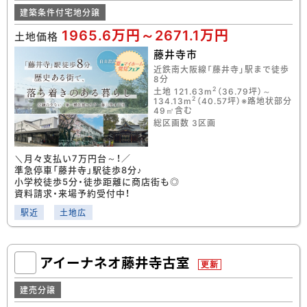
建築条件付宅地分譲
1965.6万円～2671.1万円
土地価格
藤井寺市
近鉄南大阪線「藤井寺」駅まで徒歩
8分
2
土地 121.63m
（36.79坪）～
2
134.13m
（40.57坪）※路地状部分
49㎡含む
総区画数 3区画
＼月々支払い7万円台～！／
準急停車「藤井寺」駅徒歩8分♪
小学校徒歩5分・徒歩距離に商店街も◎
資料請求・来場予約受付中！
駅近
土地広
アイーナネオ藤井寺古室
更新
建売分譲