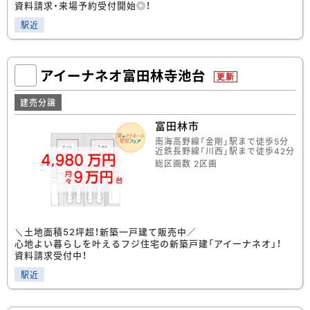
資料請求・来場予約受付開始◎！
駅近
アイーナネオ富田林寺池台
更新
建売分譲
富田林市
南海高野線「金剛」駅まで徒歩5分
近鉄長野線「川西」駅まで徒歩42分
総区画数 2区画
＼土地面積52坪超！新築一戸建て販売中／
心地よい暮らしを叶えるフジ住宅の新築戸建「アイーナネオ」！
資料請求受付中！
駅近