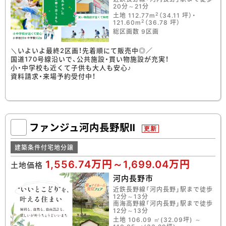
20分～21分
2
土地 112.77m
（34.11 坪）・
2
121.60m
（36.78 坪）
総区画数 9区画
＼いよいよ最終2区画！先着順にて販売中◎／
国道170号線沿いで、公共施設・買い物施設が充実！
小・中学校も近くて子供も大人も安心♪
資料請求・来場予約受付中！
ファンジュ河内長野駅Ⅱ
更新
建築条件付宅地分譲
1,556.74万円～1,699.04万円
土地価格
河内長野市
近鉄長野線「河内長野」駅まで徒歩
12分～13分
南海高野線「河内長野」駅まで徒歩
12分～13分
土地 106.09 ㎡(32.09坪) ～