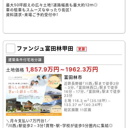
最大50坪超えの広々土地！道路幅員も最大約12ｍ◎
車の駐車もスムーズなゆったり街区！
資料請求・来場ご予約受付中！
ファンジュ富田林甲田
更新
建築条件付宅地分譲
1,857.9万円～1962.3万円
土地価格
富田林市
近鉄長野線「川西」駅まで徒歩2分
～3分、「富田林西口」駅まで徒歩
16分～17分、「富田林」駅まで徒歩
23分
2
土地 116.3 m
（35.18坪）～
2
133.37 m
（40.34坪）
総区画数 11区画
＼月々支払い7万円台！／
「川西」駅徒歩2～3分！買物・駅・学校が徒歩5分圏内に集結◎