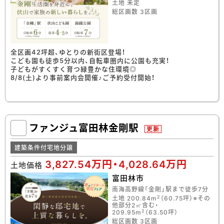
土地 未定
総区画数 3区画
全区画42坪超、ゆとりの新街区登場！
こども園も徒歩5分以内、自転車圏内に公園も充実！
子どもがすくすく育つ緑豊かな住環境◎
8/8(土)より事前案内会開催♪ご予約受付開始！
ファンジュ富田林金剛駅
更新
建築条件付宅地分譲
3,827.54万円・4,028.64万円
土地価格
富田林市
南海高野線「金剛」駅まで徒歩7分
2
土地 200.84m
（60.75坪）※その
他部分2㎡含む・
2
209.95m
（63.50坪）
総区画数 3区画