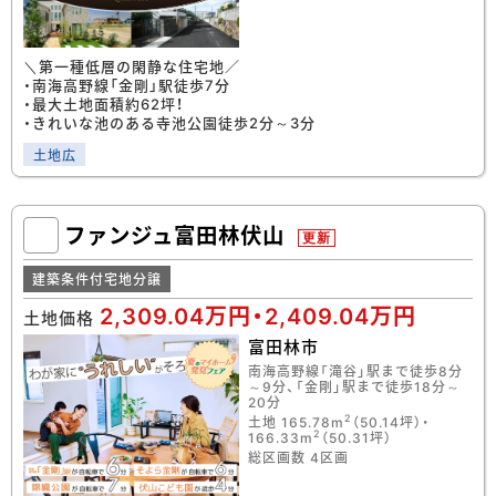
＼第一種低層の閑静な住宅地／
・南海高野線「金剛」駅徒歩7分
・最大土地面積約62坪！
・きれいな池のある寺池公園徒歩2分～3分
土地広
ファンジュ富田林伏山
更新
建築条件付宅地分譲
2,309.04万円・2,409.04万円
土地価格
富田林市
南海高野線「滝谷」駅まで徒歩8分
～9分、「金剛」駅まで徒歩18分～
20分
2
土地 165.78m
（50.14坪）・
2
166.33m
（50.31坪）
総区画数 4区画