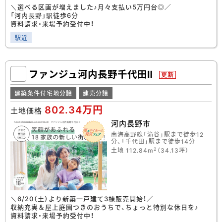
＼選べる区画が増えました♪月々支払い5万円台◎／
「河内長野」駅徒歩6分
資料請求・来場予約受付中！
駅近
ファンジュ河内長野千代田Ⅱ
更新
建築条件付宅地分譲
建売分譲
802.34万円
土地価格
河内長野市
南海高野線「滝谷」駅まで徒歩12
分、「千代田」駅まで徒歩14分
2
土地 112.84m
（34.13坪）
＼6/20（土）より新築一戸建て3棟販売開始！／
収納充実＆屋上庭園つきのおうちで、ちょっと特別な休日を♪
資料請求・来場予約受付中！