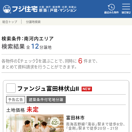
総合トップ
分譲地検索
検索条件：
南河内エリア
検索結果
12
全
分譲地
6
各物件の【チェック】を選ぶことで、同時に
件まで、
まとめて資料請求を行うことができます。
ファンジュ富田林伏山Ⅱ
NEW
予告広告
建築条件付宅地分譲
未定
土地価格
富田林市
南海高野線「滝谷」駅まで徒歩8分、
「金剛」駅まで徒歩20分～21分