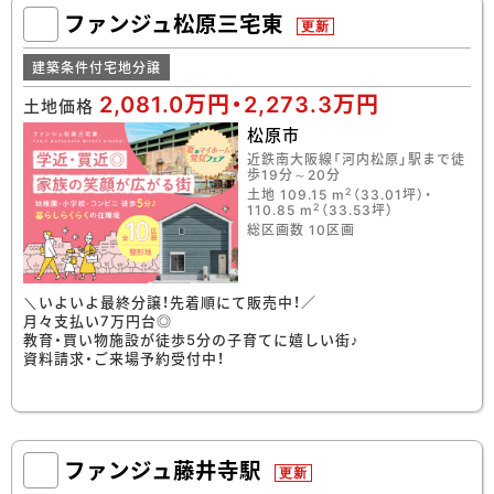
ファンジュ松原三宅東
更新
建築条件付宅地分譲
2,081.0万円・2,273.3万円
土地価格
松原市
近鉄南大阪線「河内松原」駅まで徒
歩19分～20分
2
土地 109.15 m
（33.01坪）・
2
110.85 m
（33.53坪）
総区画数 10区画
＼いよいよ最終分譲！先着順にて販売中！／
月々支払い7万円台◎
教育・買い物施設が徒歩5分の子育てに嬉しい街♪
資料請求・ご来場予約受付中！
ファンジュ藤井寺駅
更新