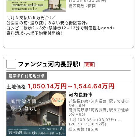
110.05 ㎡(33.29坪)
総区画数 7区画
＼月々支払い６万円台！／
公園目の前・通り抜けのない安心街区設計。
コンビニ徒歩2～3分・駅徒歩12～13分で利便性もgood♪
資料請求・来場予約受付開始！
ファンジュ河内長野駅Ⅰ
更新
建築条件付宅地分譲
1,050.14万円～1,544.64万円
土地価格
河内長野市
近鉄長野線「河内長野」駅まで徒歩
5分～6分
南海高野線「河内長野」駅まで徒歩
5分～6分
土地 109.35 ㎡(33.07坪) ～
120.73 ㎡(36.52坪)
総区画数 16区画