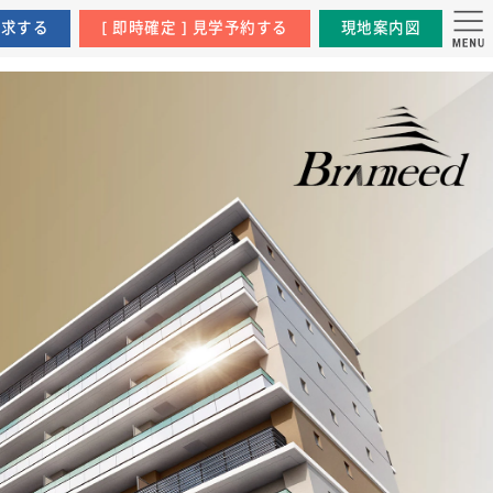
資料請求する
[ 即時確定 