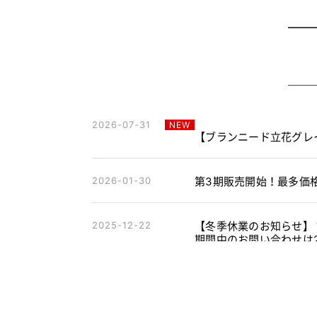
2026-07-31
NEW
【ブランニード立花グレ
2026-01-30
第3期販売開始！最多価格
2025-12-22
【冬季休業のお知らせ】 誠
期間中のお問い合わせは2
2025-10-29
【更新】＜全邸採用＞ア