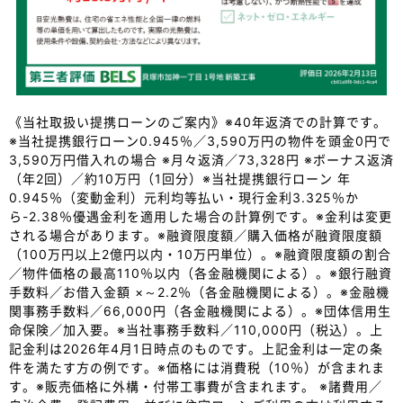
《当社取扱い提携ローンのご案内》※40年返済での計算です。
※当社提携銀行ローン0.945％／3,590万円の物件を頭金0円で
3,590万円借入れの場合 ※月々返済／73,328円 ※ボーナス返済
（年2回）／約10万円（1回分）※当社提携銀行ローン 年
0.945％（変動金利）元利均等払い・現行金利3.325％か
ら-2.38％優遇金利を適用した場合の計算例です。※金利は変更
される場合があります。※融資限度額／購入価格が融資限度額
（100万円以上2億円以内・10万円単位）。※融資限度額の割合
／物件価格の最高110％以内（各金融機関による）。※銀行融資
手数料／お借入金額 ×～2.2％（各金融機関による）。※金融機
関事務手数料／66,000円（各金融機関による）。※団体信用生
命保険／加入要。※当社事務手数料／110,000円（税込）。上
記金利は2026年4月1日時点のものです。上記金利は一定の条
件を満たす方の例です。※価格には消費税（10％）が含まれま
す。※販売価格に外構・付帯工事費が含まれます。 ※諸費用／