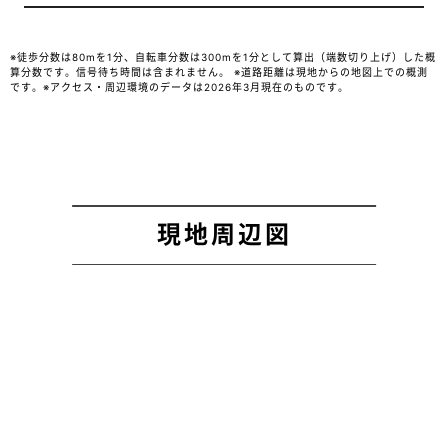
※徒歩分数は80mを1分、自転車分数は300mを1分として算出（端数切り上げ）した概
算分数です。信号待ち時間は含まれません。 ※道路距離は現地からの地図上での概測
です。※アクセス・周辺環境のデータは2026年3月現在のものです。
現地周辺図