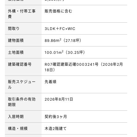
外構・付帯工事
販売価格に含む
費
間取り
3LDK＋FC+WIC
2
建物面積
89.86ｍ
（27.18坪）
2
土地面積
100.01m
（30.25坪）
建築確認番号
R07確認建築近確0003241号（2026年2月
18日）
販売スケジュー
先着順
ル
取引条件の有効
2026年8月11日
期限
入居時期
契約後3ヶ月
構造・規模
木造2階建て