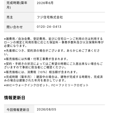
完成時期(築年
2026年6月
月)
売主
フジ住宅株式会社
0120-24-0413
問い合わせ
※諸費用／自治会費、登記費用、並びに住宅ローンご利用の方は利用する
ローンの規定と利用形態に応じた保証料・事務手数料及び火災保険料等が
必要になります。
※先着順につき、契約済の場合がございます。あらかじめご了承くださ
い。
※販売価格には外構・付帯工事費が含まれます。
※契約・手続きの状況によってはご希望の時期にご入居出来ない場合もご
ざいますので事前に担当者にご確認ください。
※販売価格には、消費税（10％）相当額が含まれます。
※完成時期（築年月）：建設中の場合は、建物が完成する時期を、完成済
みの場合は建築された年月を表示しています。
※WIC＝ウォークインクロゼット、FC＝ファミリークロゼット
情報更新日
2026/08/05
今回情報更新日