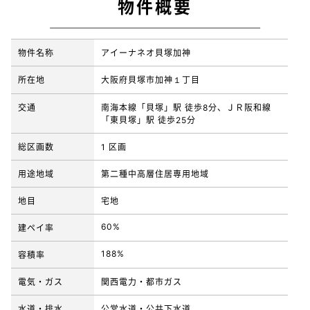
物件概要
物件名称
アイーナネオ貝塚加神
所在地
大阪府貝塚市加神１丁目
交通
南海本線「貝塚」駅 徒歩8分、ＪＲ阪和線
「東貝塚」駅 徒歩25分
総区画数
1 区画
用途地域
第二種中高層住居専用地域
地目
宅地
60%
建ペイ率
188%
容積率
電気・ガス
関西電力・都市ガス
水道・排水
公営水道・公共下水道