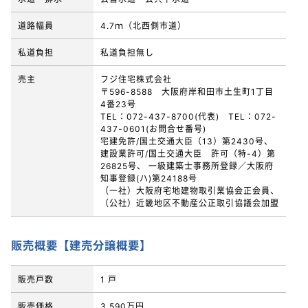
道路幅員
4.7ｍ（北西側市道）
私道負担
私道負担無し
売主
フジ住宅株式会社
〒596-8588 大阪府岸和田市土生町1丁目
4番23号
TEL：072-437-8700(代表) TEL：072-
437-0601(お問合せ番号)
宅建免許/国土交通大臣（13）第2430号、
建設業許可/国土交通大臣 許可（特-4）第
26825号、 一級建築士事務所登録／大阪府
知事登録(ハ)第24188号
（一社）大阪府宅地建物取引業協会正会員、
（公社）近畿地区不動産公正取引協議会加盟
販売概要【建売分譲概要】
販売戸数
1 戸
販売価格
3,590万円