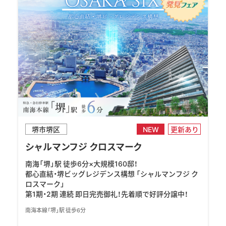
堺市堺区
NEW
更新あり
シャルマンフジ クロスマーク
南海「堺」駅 徒歩6分×大規模160邸！
都心直結・堺ビッグレジデンス構想 「シャルマンフジ ク
ロスマーク」
第1期・2期 連続 即日完売御礼！先着順で好評分譲中！
南海本線「堺」駅 徒歩6分