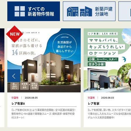
すべての
新築戸建
新着物件情報
分譲地
分譲地
2026.08.05
分譲地
2026.08.03
レア有家Ⅱ
レア有家
【レア有家Ⅱ】8/8(土)より事前案内会開始 ♪全14区画の街誕生！
【レア有家】駅、買い物、スタバがすべて徒
整形地中心・6m道路で車移動スムーズ♪資料請求・来場予約受
で車の出し入れもスムーズな全8区画の街
付スタート！
デルハウス見学会開催中！