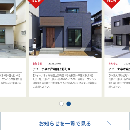
お知らせ
2026.08.03
お知らせ
2026
アイーナネオ岸和田上野町西
アイーナネオ泉
 8月8日（土）・9日
【アイーナネオ岸和田上野町西 3号地新築一戸建て】8月8日
【AN泉大津助松町1・
地オープンハウス開催！ 当
（土）・9日（日）・11日（火・祝）10:00～17:00 現地オープンハウ
（日）・11日（火・祝）
。お気軽にご来場くだ
ス開催！ 当日はご予約なしでもご見学いただけます。お気軽に
催！ 当日はご予約
ご来場ください。
場ください。
お知らせを一覧で見る