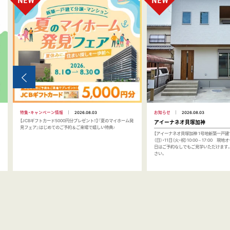
お知らせ
2026.08.03
特集・キャンペーン情報
2026.08.03
【JCBギフトカード5000円分プレゼント！】『夏のマイホーム発
アイーナネオ貝塚加神
見フェア』はじめてのご予約＆ご来場で嬉しい特典♪
【アイーナネオ貝塚加神 1号地新築一戸建て】
（日）・11日（火・祝）10:00～17:00 現
日はご予約なしでもご見学いただけます
さい。