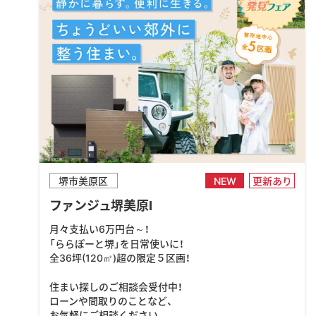
堺市美原区
NEW
更新あり
ファンジュ堺美原Ⅰ
月々支払い6万円台～！
「ららぽーと堺」を日常使いに！
全36坪(120㎡)超の限定５区画！
住まい探しのご相談会受付中！
ローンや間取りのことなど、
お気軽にご相談ください。