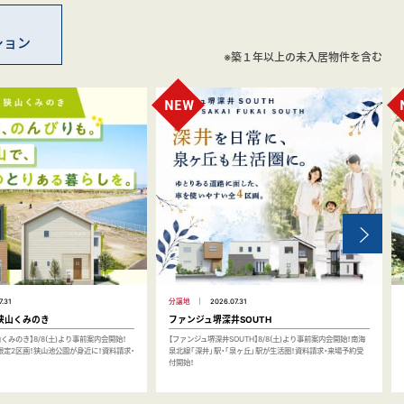
ション
※築１年以上の未入居物件を含む
7.31
分譲地
2026.07.31
狭山くみのき
ファンジュ堺深井SOUTH
くみのき】8/8(土)より事前案内会開始！
【ファンジュ堺深井SOUTH】8/8(土)より事前案内会開始！南海
の限定2区画！狭山池公園が身近に！資料請求・
泉北線「深井」駅・「泉ヶ丘」駅が生活圏！資料請求・来場予約受
付開始！