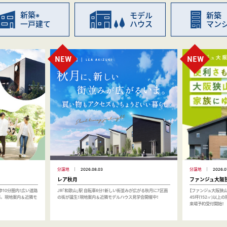
新築
モデル
新築
※
ハウス
マン
一戸建て
分譲地
2026.08.03
分譲地
2026.0
レア秋月
ファンジュ大阪
歩10分圏内！広い道路
JR｢和歌山｣駅 自転車6分！新しい街並みが広がる秋月に7区画
【ファンジュ大阪狭山
。 現地案内＆近隣モ
の街が誕生！現地案内＆近隣モデルハウス見学会開催中！
45坪(152㎡)以上
来場予約受付開始！