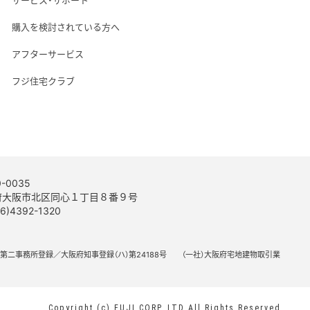
購入を検討されている方へ
アフターサービス
フジ住宅クラブ
-0035
府大阪市北区同心１丁目８番９号
06)4392-1320
所 第二事務所登録／大阪府知事登録（ハ）第24188号
（一社）大阪府宅地建物取引業
Copyright (c) FUJI CORP.,LTD All Rights Reserved