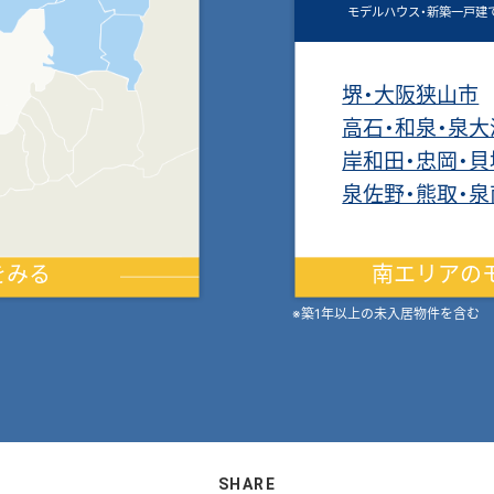
モデルハウス・新築一戸建
堺・大阪狭山市
高石・和泉・泉大
岸和田・忠岡・貝
泉佐野・熊取・泉
をみる
南エリアの
※築1年以上の未入居物件を含む
SHARE