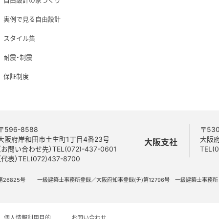
実例で見る自由設計
スタイル集
耐震・制震
保証制度
〒596-8588
〒530
大阪府岸和田市土生町1丁目4番23号
大阪
大阪支社
（お問い合わせ先）TEL(072)-437-0601
TEL(
（代表）TEL(072)437-8700
 第26825号
一級建築士事務所登録／大阪府知事登録(チ)第12796号 一級建築士事務
個人情報利用目的
お問い合わせ