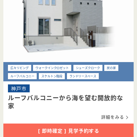
広々リビング
ウォークインクロゼット
シューズクローク
炭の家
ルーフバルコニー
スケルトン階段
ランドリースペース
神戸市
ルーフバルコニーから海を望む開放的な
家
詳細をみる
[ 即時確定 ] 見学予約する