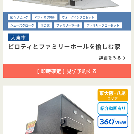
広々リビング
パティオ（中庭）
ウォークインクロゼット
シューズクローク
炭の家
ファミリーホール
ファミリークローゼット
大東市
ピロティとファミリーホールを愉しむ家
詳細をみる
[ 即時確定 ] 見学予約する