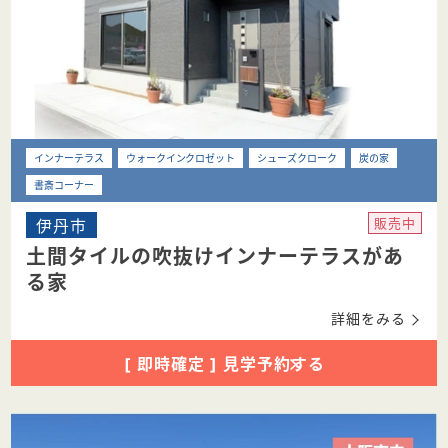
インナーテラス
ウォークインクロゼット
シューズクローク
炭の家
書斎コーナー
伊丹市
販売中
土間タイルの吹抜けインナーテラスがあ
る家
詳細をみる
[ 即時確定 ] 見学予約する