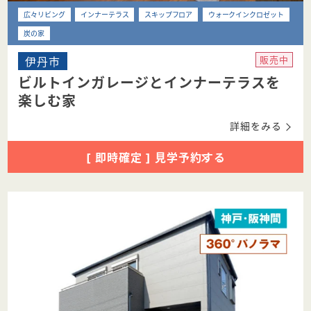
広々リビング
インナーテラス
スキップフロア
ウォークインクロゼット
炭の家
伊丹市
販売中
ビルトインガレージとインナーテラスを
楽しむ家
詳細をみる
[ 即時確定 ] 見学予約する