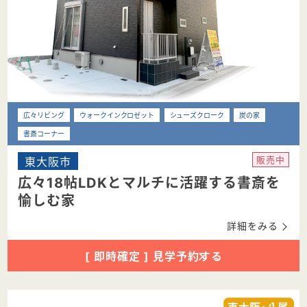
広々リビング
ウォークインクロゼット
シューズクローク
炭の家
書斎コーナー
東大阪市
販売中
広々18帖LDKとマルチに活躍する書斎を
愉しむ家
詳細をみる
[ 即時確定 ] 見学予約する