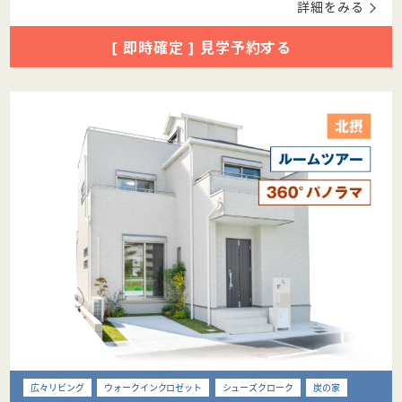
詳細をみる
[ 即時確定 ] 見学予約する
広々リビング
ウォークインクロゼット
シューズクローク
炭の家