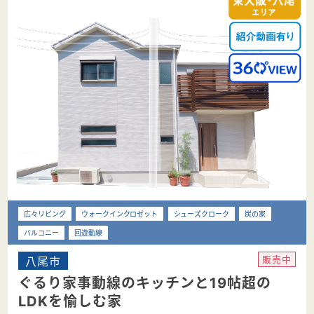
広々リビング
ウォークインクロゼット
シューズクローク
炭の家
バルコニー
回遊動線
八尾市
販売中
ぐるり家事動線のキッチンと19帖超の
LDKを愉しむ家