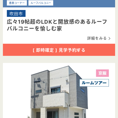
書斎コーナー
ルーフバルコニー
吹田市
広々19帖超のLDKと開放感のあるルーフ
バルコニーを愉しむ家
詳細をみる
[ 即時確定 ] 見学予約する