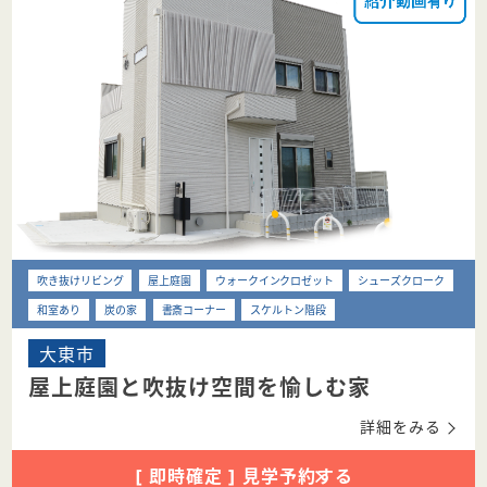
吹き抜けリビング
屋上庭園
ウォークインクロゼット
シューズクローク
和室あり
炭の家
書斎コーナー
スケルトン階段
大東市
屋上庭園と吹抜け空間を愉しむ家
詳細をみる
[ 即時確定 ] 見学予約する