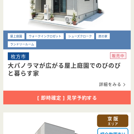
屋上庭園
ウォークインクロゼット
シューズクローク
炭の家
ランドリールーム
枚方市
販売中
大パノラマが広がる屋上庭園でのびのび
と暮らす家
詳細をみる
[ 即時確定 ] 見学予約する