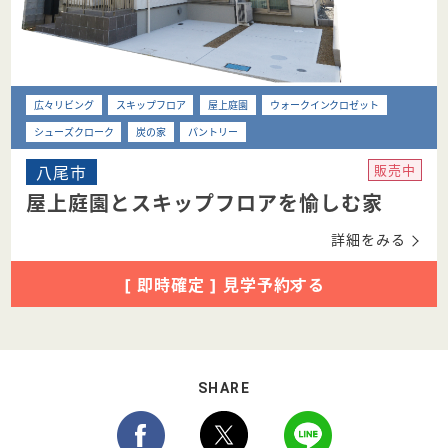
広々リビング
スキップフロア
屋上庭園
ウォークインクロゼット
シューズクローク
炭の家
パントリー
八尾市
販売中
屋上庭園とスキップフロアを愉しむ家
詳細をみる
[ 即時確定 ] 見学予約する
SHARE