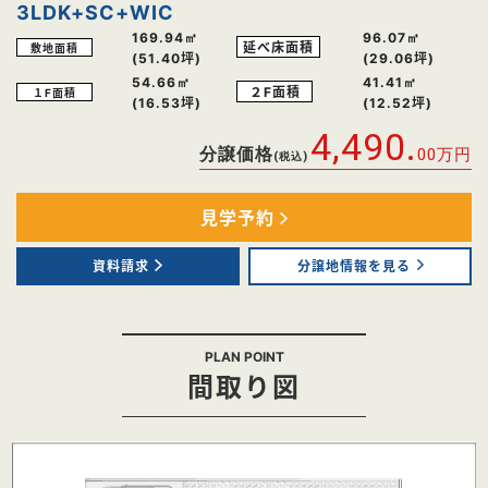
3LDK+SC+WIC
169.94㎡
96.07㎡
延べ床面積
敷地面積
(51.40坪)
(29.06坪)
54.66㎡
41.41㎡
２F面積
１F面積
(16.53坪)
(12.52坪)
4,490.
分譲価格
00
万円
(税込)
見学予約
資料請求
分譲地情報を見る
PLAN POINT
間取り図