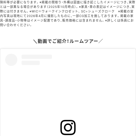
険料等が必要になります。※掲載の間取り・外構は図面に描き起こしたイメージにつき、実際
とは一部異なる場合があります（2025年10月時点）。※家具・車の表記はイメージにつき、実
際には付きません。※WIC＝ウォークインクロゼット、 SC=シューズクローク ※掲載の室
内写真は現地にて2026年4月に撮影したものに、一部CG加工を施しております。掲載の家
具・調度品・小物等はイメージ配置であり、販売価格には含まれません。※詳しくは係員にお
問い合わせください。
＼動画でご紹介！ルームツアー／