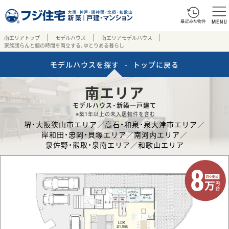
南エリアトップ
モデルハウス
南エリアモデルハウス
家族団らんと個の時間を両立する、ゆとりある暮らし
モデルハウスを探す
-
トップに戻る
南エリア
モデルハウス・新築一戸建て
※築1年以上の未入居物件を含む
堺・大阪狭山市エリア
／
高石・和泉・泉大津市エリア
／
岸和田・忠岡・貝塚エリア
／
南河内エリア
／
泉佐野・熊取・泉南エリア
／
和歌山エリア