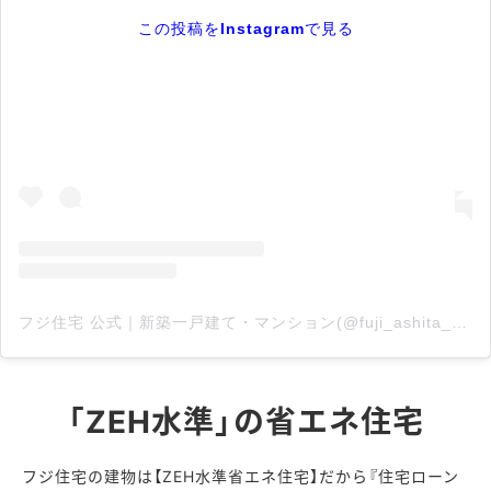
この投稿をInstagramで見る
フジ住宅 公式｜新築一戸建て・マンション(@fuji_ashita_no_katachi)がシェアした投稿
「ZEH水準」の省エネ住宅
フジ住宅の建物は【ZEH水準省エネ住宅】だから『住宅ローン