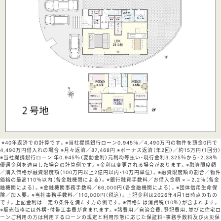
※40年返済での計算です。※当社提携銀行ローン0.945％／4,490万円の物件を頭金0円で
4,490万円借入れの場合 ※月々返済／87,468円 ※ボーナス返済（年2回）／約15万円（1回分）
※当社提携銀行ローン 年0.945％（変動金利）元利均等払い・現行金利3.325％から-2.38％
優遇金利を適用した場合の計算例です。※金利は変更される場合があります。※融資限度額
／購入価格が融資限度額（100万円以上2億円以内・10万円単位）。※融資限度額の割合／物件
価格の最高110％以内（各金融機関による）。※銀行融資手数料／お借入金額 ×～2.2％（各金
融機関による）。※金融機関事務手数料／66,000円（各金融機関による）。※団体信用生命保
険／加入要。※当社事務手数料／110,000円（税込）。上記金利は2026年4月1日時点のもの
です。上記金利は一定の条件を満たす方の例です。※価格には消費税（10％）が含まれます。
※販売価格には外構・付帯工事費が含まれます。※諸費用／自治会費、登記費用、並びに住宅ロ
ーンご利用の方は利用するローンの規定と利用形態に応じた保証料・事務手数料及び火災保