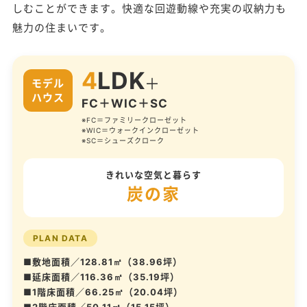
しむことができます。快適な回遊動線や充実の収納力も
魅力の住まいです。
4
LDK
＋
モデル
ハウス
FC＋WIC＋SC
※FC＝ファミリークローゼット
※WIC＝ウォークインクローゼット
※SC＝シューズクローク
きれいな空気と暮らす
炭の家
PLAN DATA
■敷地面積／128.81㎡（38.96坪）
■延床面積／116.36㎡（35.19坪）
■1階床面積／66.25㎡（20.04坪）