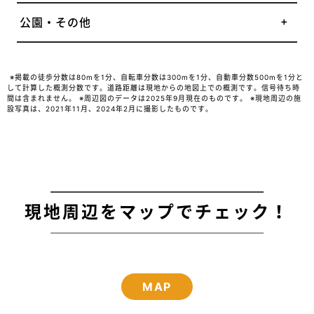
公園・その他
※掲載の徒歩分数は80mを1分、自転車分数は300mを1分、自動車分数500mを1分と
して計算した概測分数です。道路距離は現地からの地図上での概測です。信号待ち時
間は含まれません。 ※周辺図のデータは2025年9月現在のものです。 ※現地周辺の施
設写真は、2021年11月、2024年2月に撮影したものです。
現地周辺をマップでチェック！
MAP