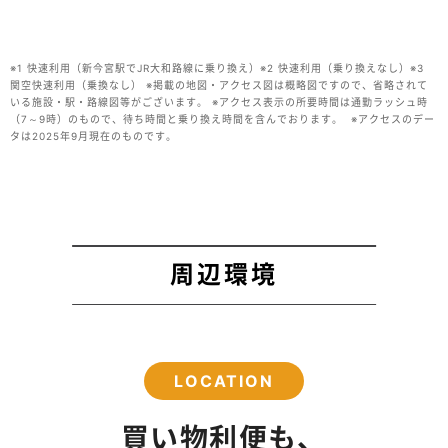
※1 快速利用（新今宮駅でJR大和路線に乗り換え）※2 快速利用（乗り換えなし）※3
関空快速利用（乗換なし） ※掲載の地図・アクセス図は概略図ですので、省略されて
いる施設・駅・路線図等がございます。 ※アクセス表示の所要時間は通勤ラッシュ時
（7～9時）のもので、待ち時間と乗り換え時間を含んでおります。 ※アクセスのデー
タは2025年9月現在のものです。
周辺環境
LOCATION
買い物利便も、