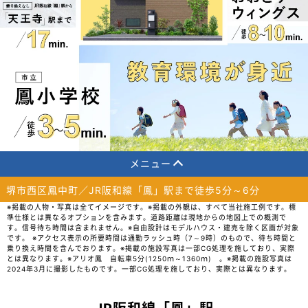
メニュー
堺市西区鳳中町／JR阪和線「鳳」駅まで徒歩5分～6分
※掲載の人物・写真は全てイメージです。※掲載の外観は、すべて当社施工例です。標
準仕様とは異なるオプションを含みます。道路距離は現地からの地図上での概測で
す。信号待ち時間は含まれません。※自由設計はモデルハウス・建売を除く区画が対象
です。 ※アクセス表示の所要時間は通勤ラッシュ時（7～9時）のもので、待ち時間と
乗り換え時間を含んでおります。※掲載の施設写真は一部CG処理を施しており、実際
とは異なります。※アリオ鳳 自転車5分(1250ｍ～1360ｍ) 。※掲載の施設写真は
2024年3月に撮影したものです。一部CG処理を施しており、実際とは異なります。