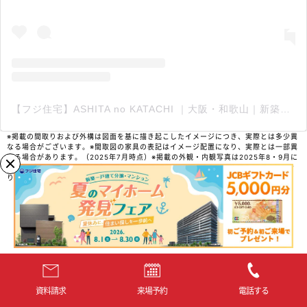
【フジ住宅】ASHITA no KATACHI ｜大阪・和歌山｜新築住宅・平屋(@fuji_ashita_no_katachi)がシェアした投稿
※掲載の間取りおよび外構は図面を基に描き起こしたイメージにつき、実際とは多少異
なる場合がございます。※間取図の家具の表記はイメージ配置になり、実際とは一部異
なる場合があります。（2025年7月時点）※掲載の外観・内観写真は2025年8・9月に
エアーズシティⅡ17号地モデルハウスにて撮影されたもので、一部CG加工を施してお
ります
施工事例
資料請求
来場予約
電話する