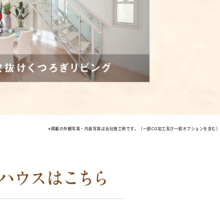
※掲載の外観写真・内装写真は当社施工例です。（一部CG加工及び一部オプションを含む）