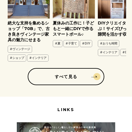
ア
絶大な支持を集めるシ
夏休みの工作に！子ど
DIYクリエイター
葉
ョップ「70B」で、古
もと一緒にDIYで作る
ぶ！サイズぴった
き良きヴィンテージ家
スマートボール♪
隙間を活かす収納
具の魅力にせまる
#夏
#子育て
#DIY
#おうち時間
#ヴィンテージ
#インテリア
#DIY
#ショップ
#インテリア
すべて見る
LINKS