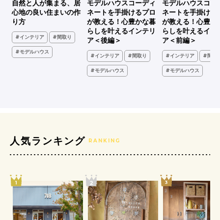
シ
自然と人が集まる、居
モデルハウスコーディ
モデルハウスコー
、古
心地の良い住まいの作
ネートを手掛けるプロ
ネートを手掛ける
家
り方
が教える！心豊かな暮
が教える！心豊か
らしを叶えるインテリ
らしを叶えるイン
#インテリア
#間取り
ア＜後編＞
ア＜前編＞
#モデルハウス
#インテリア
#間取り
#インテリア
#間取
ア
#モデルハウス
#モデルハウス
人気ランキング
RANKING