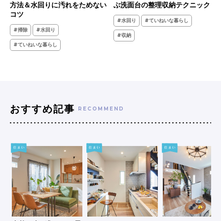
方法＆水回りに汚れをためない
ぶ洗面台の整理収納テクニック
コツ
#水回り
#ていねいな暮らし
#掃除
#水回り
#収納
#ていねいな暮らし
おすすめ記事
RECOMMEND