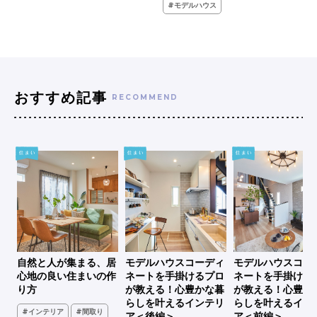
#モデルハウス
おすすめ記事
RECOMMEND
シ
自然と人が集まる、居
モデルハウスコーディ
モデルハウスコー
、古
心地の良い住まいの作
ネートを手掛けるプロ
ネートを手掛ける
家
り方
が教える！心豊かな暮
が教える！心豊か
らしを叶えるインテリ
らしを叶えるイン
#インテリア
#間取り
ア＜後編＞
ア＜前編＞