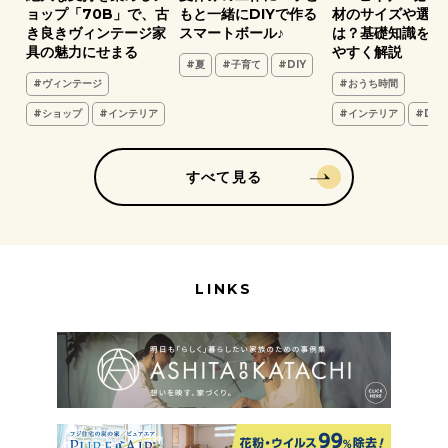
葉
ョップ「70B」で、古
もと一緒にDIYで作る
材のサイズや選び
き良きヴィンテージ家
スマートボール♪
は？基礎知識をわ
具の魅力にせまる
やすく解説
#夏
#子育て
#DIY
#ヴィンテージ
#おうち時間
#ショップ
#インテリア
#インテリア
#DIY
すべて見る
LINKS