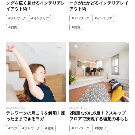
ングを広く見せるインテリアレ
ークがはかどるインテリアレイ
イアウト術！
アウト術
#テレワーク
#インテリア
#テレワーク
#インテリア
#雑貨
#雑貨
2021/06/03
2020/11/25
テレワークの肩こりを解消！座
2階建なのに6層！？スキップ
ったままできるヨガ
フロアで実現する理想の暮らし
#ヨガ
#テレワーク
#健康
#テレワーク
#間取り