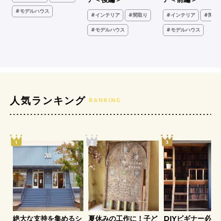
#モデルハウス
#インテリア
#間取り
#インテリア
#間取
ア
#モデルハウス
#モデルハウス
人気ランキング
RANKING
ア
絶大な支持を集めるシ
夏休みの工作に！子ど
DIYビギナー必見