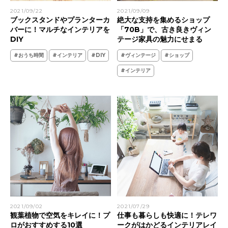
2021/09/22
2021/09/09
ブックスタンドやプランターカ
絶大な支持を集めるショップ
バーに！マルチなインテリアを
「70B」で、古き良きヴィン
DIY
テージ家具の魅力にせまる
#おうち時間
#インテリア
#DIY
#ヴィンテージ
#ショップ
#インテリア
2021/09/02
2021/07/29
観葉植物で空気をキレイに！プ
仕事も暮らしも快適に！テレワ
ロがおすすめする10選
ークがはかどるインテリアレイ