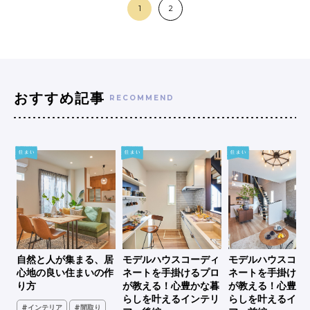
1
2
おすすめ記事
RECOMMEND
シ
自然と人が集まる、居
モデルハウスコーディ
モデルハウスコー
、古
心地の良い住まいの作
ネートを手掛けるプロ
ネートを手掛ける
家
り方
が教える！心豊かな暮
が教える！心豊か
らしを叶えるインテリ
らしを叶えるイン
#インテリア
#間取り