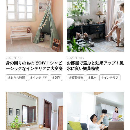
2021/11/18
2021/11/04
身の回りのものでDIY！シャビ
お部屋で選ぶと効果アップ！風
ーシックなインテリアに大変身
水に良い観葉植物
#おうち時間
#インテリア
#DIY
#観葉植物
#風水
#インテリア