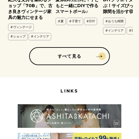
葉
ョップ「70B」で、古
もと一緒にDIYで作る
ぶ！サイズぴった
き良きヴィンテージ家
スマートボール♪
隙間を活かす収納
具の魅力にせまる
#夏
#子育て
#DIY
#おうち時間
#ヴィンテージ
#インテリア
#DIY
#ショップ
#インテリア
すべて見る
LINKS