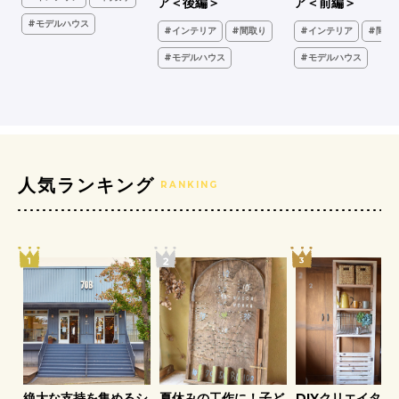
ア＜後編＞
ア＜前編＞
#モデルハウス
#インテリア
#間取り
#インテリア
#間取
ア
#モデルハウス
#モデルハウス
人気ランキング
RANKING
ア
絶大な支持を集めるシ
夏休みの工作に！子ど
DIYクリエイター