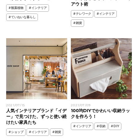
アウト術
#観葉植物
#インテリア
#テレワーク
#インテリア
#ていねいな暮らし
#雑貨
2021/07/15
2021/07/09
人気インテリアブランド「イデ
100均DIYでかわいい収納ラッ
ー」で見つけた、ずっと使い続
クを作ろう！
けたい家具たち
#インテリア
#収納
#DIY
#ショップ
#インテリア
#雑貨