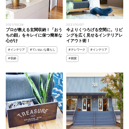
2021/10/28
2021/10/07
プロが教える玄関収納！「おう
今よりくつろげる空間に。リビ
ちの顔」をキレイに保つ簡単な
ングを広く見せるインテリアレ
心がけ
イアウト術！
#インテリア
#ていねいな暮らし
#テレワーク
#インテリア
#収納
#雑貨