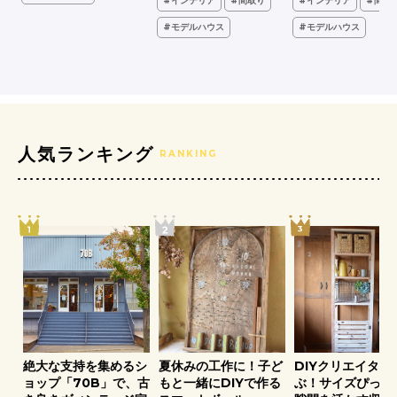
#インテリア
#間取り
#インテリア
#間取
ア
#モデルハウス
#モデルハウス
人気ランキング
RANKING
ア
絶大な支持を集めるシ
夏休みの工作に！子ど
DIYクリエイター
葉
ョップ「70B」で、古
もと一緒にDIYで作る
ぶ！サイズぴった