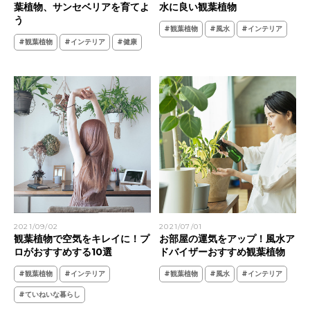
葉植物、サンセベリアを育てよ
水に良い観葉植物
う
#観葉植物
#風水
#インテリア
#観葉植物
#インテリア
#健康
2021/09/02
2021/07/01
観葉植物で空気をキレイに！プ
お部屋の運気をアップ！風水ア
ロがおすすめする10選
ドバイザーおすすめ観葉植物
#観葉植物
#インテリア
#観葉植物
#風水
#インテリア
#ていねいな暮らし