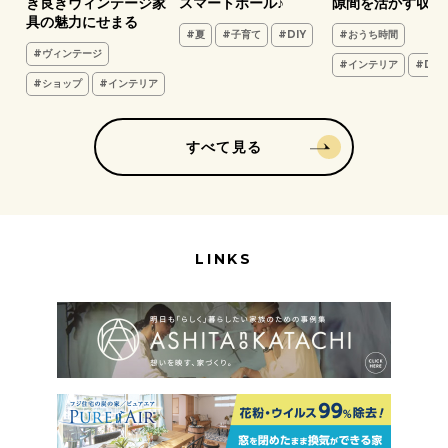
き良きヴィンテージ家
スマートボール♪
隙間を活かす収納
具の魅力にせまる
#夏
#子育て
#DIY
#おうち時間
#ヴィンテージ
#インテリア
#DIY
#ショップ
#インテリア
すべて見る
LINKS