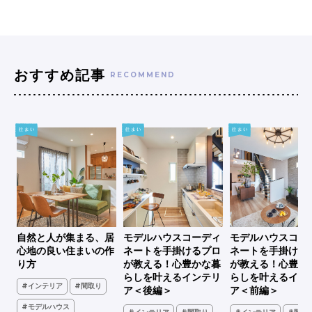
おすすめ記事
RECOMMEND
シ
自然と人が集まる、居
モデルハウスコーディ
モデルハウスコー
、古
心地の良い住まいの作
ネートを手掛けるプロ
ネートを手掛ける
家
り方
が教える！心豊かな暮
が教える！心豊か
らしを叶えるインテリ
らしを叶えるイン
#インテリア
#間取り
ア＜後編＞
ア＜前編＞
#モデルハウス