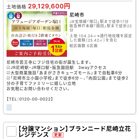
29,129,600円
土地価格
尼崎市
JR宝塚線「塚口」駅まで徒歩17分
阪急神戸本線「園田」駅まで徒歩22
分
土地 104.24㎡※通行地役権を設定
した面積（25.42㎡）を含む
総区画数 6区画
尼崎市若王寺にフジ住宅の街が誕生します。
☑JR尼崎駅・JR塚口駅・阪急園田駅 3wayアクセス
☑大型商業施設「あまがさきキューズモール」まで自転車6分
☑「尼崎市立小園小学校」まで徒歩6分～、「向田公園」まで徒歩2
分の子育てファミリーに嬉しい立地
お気軽にお問い合わせください。
【TEL：0120-00-0022】
【分譲マンション】ブランニード尼崎立花
レジデンス
更新