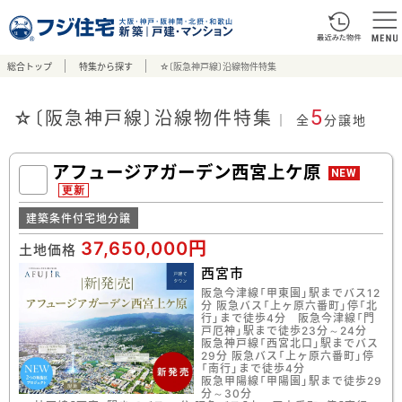
総合トップ
特集から探す
☆〔阪急神戸線〕沿線物件特集
☆〔阪急神戸線〕沿線物件特集
5
全
分譲地
アフュージアガーデン西宮上ケ原
NEW
更新
建築条件付宅地分譲
37,650,000円
土地価格
西宮市
阪急今津線「甲東園」駅までバス12
分 阪急バス「上ヶ原六番町」停「北
行」まで徒歩4分 阪急今津線「門
戸厄神」駅まで徒歩23分～24分
阪急神戸線「西宮北口」駅までバス
29分 阪急バス「上ヶ原六番町」停
「南行」まで徒歩4分
阪急甲陽線「甲陽園」駅まで徒歩29
分～30分