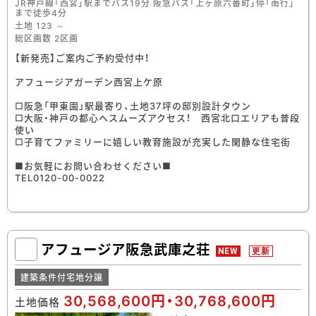
JR神戸線「西宮」駅までバス19分 阪急バス「上ヶ原六番町」停「南行」
まで徒歩4分
土地 123 ～
総区画数 2区画
【新発売】ご案内ご予約受付中！
アフュージアガーデン西宮上ケ原
□阪急「甲東園」駅最寄り、土地37坪の邸別設計タウン
□大阪・神戸の都心へスムーズアクセス！ 西宮北口エリアも普段
使い
□子育てファミリーに嬉しい教育施設が充実した閑静な住宅街
■お気軽にお問い合わせください■
TEL0120-00-0022
アフュージア阪急武庫之荘
NEW
更新
建築条件付宅地分譲
30,568,600円・30,768,600円
土地価格