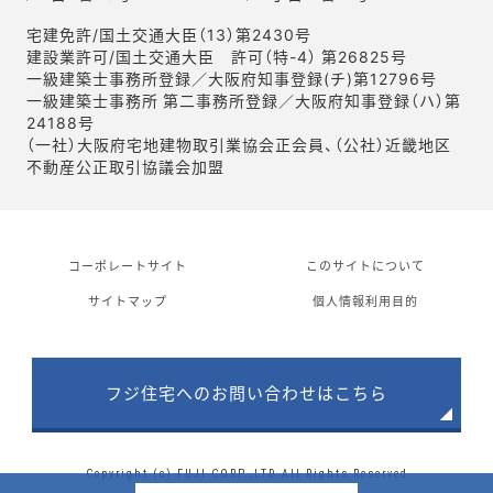
宅建免許/国土交通大臣（13）第2430号
建設業許可/国土交通大臣 許可（特-4） 第26825号
一級建築士事務所登録／大阪府知事登録(チ)第12796号
一級建築士事務所 第二事務所登録／大阪府知事登録（ハ）第
24188号
（一社）大阪府宅地建物取引業協会正会員、（公社）近畿地区
不動産公正取引協議会加盟
コーポレートサイト
このサイトについて
サイトマップ
個人情報利用目的
フジ住宅へのお問い合わせはこちら
Copyright (c) FUJI CORP.,LTD All Rights Reserved