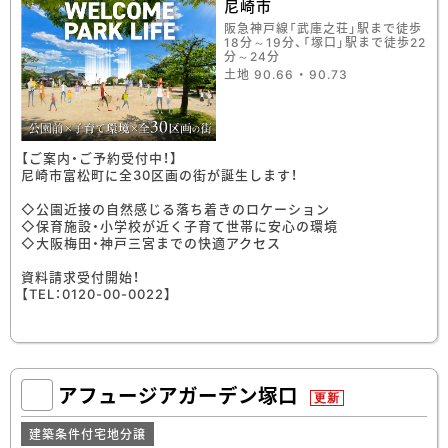
尼崎市
阪急神戸線「武庫之荘」駅まで徒歩
18分～19分、「塚口」駅まで徒歩22
分～24分
土地 90.66 ・ 90.73
【ご案内・ご予約受付中！】
尼崎市富松町に全30区画の街が誕生します！
◇公園近接の自然感じる落ち着きのロケーション
◇保育施設・小学校が近く子育て世帯に安心の環境
◇大阪梅田・神戸三宮までの快適アクセス
資料請求受付開始！
【TEL：0120-00-0022】
アフュージアガーデン塚口
更新
建築条件付宅地分譲