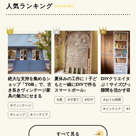
人気ランキング
RANKING
ア
絶大な支持を集めるシ
夏休みの工作に！子ど
DIYクリエイター
葉
ョップ「70B」で、古
もと一緒にDIYで作る
ぶ！サイズぴった
き良きヴィンテージ家
スマートボール♪
隙間を活かす収納
具の魅力にせまる
#夏
#子育て
#DIY
#おうち時間
#ヴィンテージ
#インテリア
#DIY
#ショップ
#インテリア
すべて見る