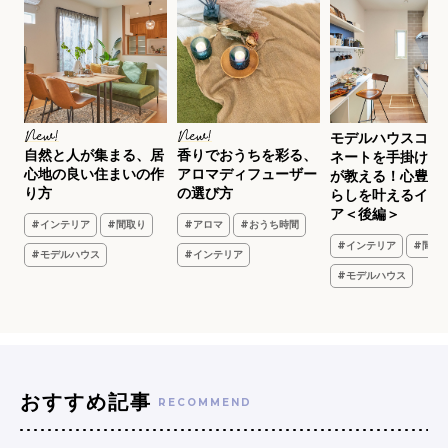
で
モデルハウスコー
自然と人が集まる、居
香りでおうちを彩る、
ン
ネートを手掛ける
心地の良い住まいの作
アロマディフューザー
が教える！心豊か
り方
の選び方
らしを叶えるイン
ア
ア＜後編＞
#インテリア
#間取り
#アロマ
#おうち時間
#インテリア
#間取
#モデルハウス
#インテリア
#モデルハウス
おすすめ記事
RECOMMEND