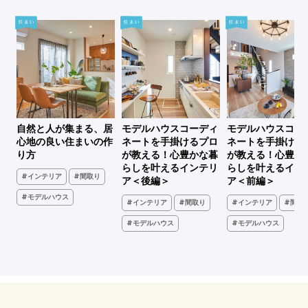
シ
自然と人が集まる、居
モデルハウスコーディ
モデルハウスコー
、古
心地の良い住まいの作
ネートを手掛けるプロ
ネートを手掛ける
家
り方
が教える！心豊かな暮
が教える！心豊か
らしを叶えるインテリ
らしを叶えるイン
#インテリア
#間取り
ア＜後編＞
ア＜前編＞
#モデルハウス
#インテリア
#間取り
#インテリア
#間取
ア
#モデルハウス
#モデルハウス