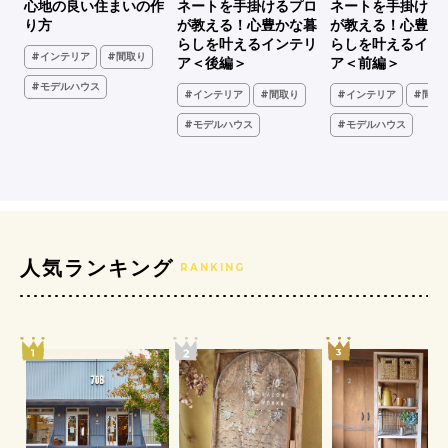
、古
心地の良い住まいの作
ネートを手掛けるプロ
ネートを手掛ける
家
り方
が教える！心豊かな暮
が教える！心豊か
らしを叶えるインテリ
らしを叶えるイン
#インテリア
#間取り
ア＜後編＞
ア＜前編＞
#モデルハウス
#インテリア
#間取り
#インテリア
#間取
ア
#モデルハウス
#モデルハウス
人気ランキング
RANKING