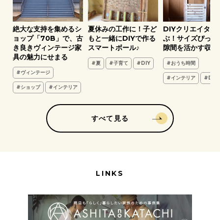
ア
絶大な支持を集めるシ
夏休みの工作に！子ど
DIYクリエイター
葉
ョップ「70B」で、古
もと一緒にDIYで作る
ぶ！サイズぴった
き良きヴィンテージ家
スマートボール♪
隙間を活かす収納
具の魅力にせまる
#夏
#子育て
#DIY
#おうち時間
#ヴィンテージ
#インテリア
#DIY
#ショップ
#インテリア
すべて見る
LINKS