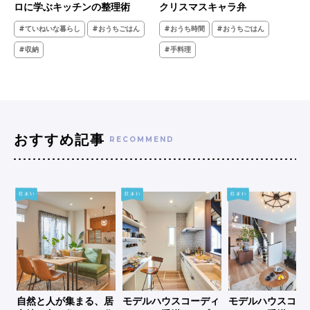
ロに学ぶキッチンの整理術
クリスマスキャラ弁
#ていねいな暮らし
#おうちごはん
#おうち時間
#おうちごはん
#収納
#手料理
おすすめ記事
RECOMMEND
シ
自然と人が集まる、居
モデルハウスコーディ
モデルハウスコー