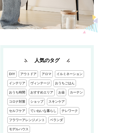
人気のタグ
DIY
アウトドア
アロマ
イルミネーション
インテリア
ヴィンテージ
おうちごはん
おうち時間
おすすめエリア
お金
カーテン
コロナ対策
ショップ
スキンケア
セルフケア
ていねいな暮らし
テレワーク
フラワーアレンジメント
ベランダ
モデルハウス