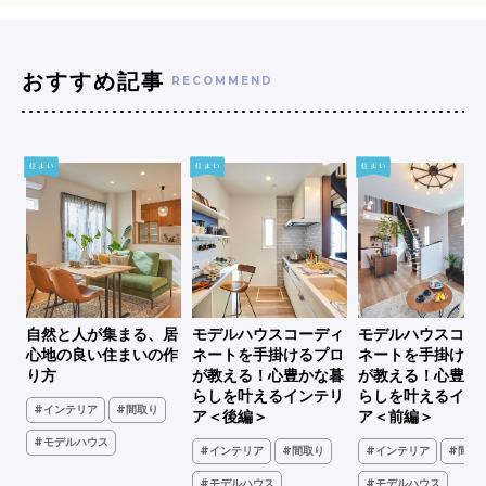
おすすめ記事
RECOMMEND
シ
自然と人が集まる、居
モデルハウスコーディ
モデルハウスコー
、古
心地の良い住まいの作
ネートを手掛けるプロ
ネートを手掛ける
家
り方
が教える！心豊かな暮
が教える！心豊か
らしを叶えるインテリ
らしを叶えるイン
#インテリア
#間取り
ア＜後編＞
ア＜前編＞
#モデルハウス
#インテリア
#間取り
#インテリア
#間取
ア
#モデルハウス
#モデルハウス