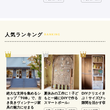
人気ランキング
RANKING
ア
絶大な支持を集めるシ
夏休みの工作に！子ど
DIYクリエイター
葉
ョップ「70B」で、古
もと一緒にDIYで作る
ぶ！サイズぴった
き良きヴィンテージ家
スマートボール♪
隙間を活かす収納
具の魅力にせまる