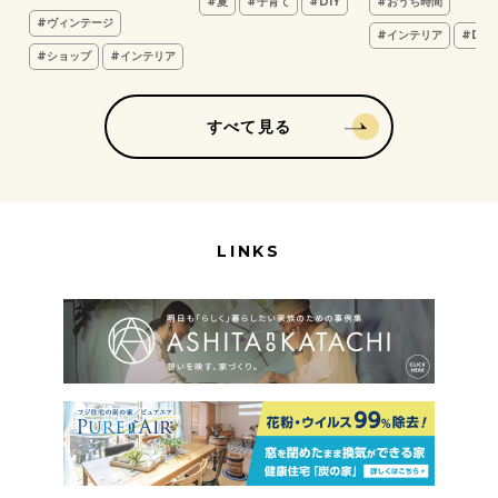
#夏
#子育て
#DIY
#おうち時間
#ヴィンテージ
#インテリア
#DIY
#ショップ
#インテリア
すべて見る
LINKS