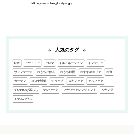
https://www.laugh-style.jp/
人気のタグ
DIY
アウトドア
アロマ
イルミネーション
インテリア
ヴィンテージ
おうちごはん
おうち時間
おすすめエリア
お金
カーテン
コロナ対策
ショップ
スキンケア
セルフケア
ていねいな暮らし
テレワーク
フラワーアレンジメント
ベランダ
モデルハウス