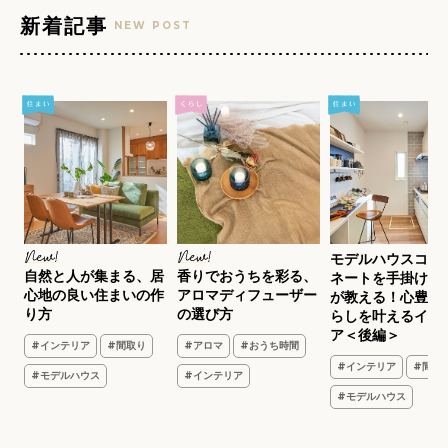
新着記事
NEW POST
で
モデルハウスコー
自然と人が集まる、居
香りでおうちを彩る、
ン
ネートを手掛ける
心地の良い住まいの作
アロマディフューザー
が教える！心豊か
り方
の選び方
らしを叶えるイン
ア
ア＜後編＞
#インテリア
#間取り
#アロマ
#おうち時間
#インテリア
#間取
#モデルハウス
#インテリア
#モデルハウス