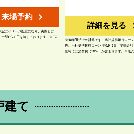
来場予約
詳細を見る
表記はイメージ配置になり、実際とは一
、一部CG加工を施しております。※FC
※40年返済での計算です。当社提携銀行ローン0.
円。当社提携銀行ローン 年0.945％（変動金
価格には消費税（10％）が含まれます。※販
の規定と利用形態に応じた保証料・事務手数料
る場合があります。※間取り図の家具配置はイ
(2025年12月時点)
戸建て