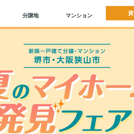
資
分譲地
マンション