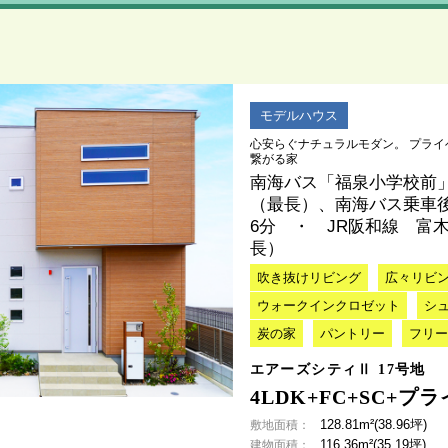
モデルハウス
心安らぐナチュラルモダン。 プラ
繋がる家
南海バス「福泉小学校前
（最長）、南海バス乗車後
6分 ・ JR阪和線 富
長）
吹き抜けリビング
広々リビ
ウォークインクロゼット
シ
炭の家
パントリー
フリー
エアーズシティⅡ 17号地
4LDK+FC+SC+
128.81m²(38.96坪)
敷地面積：
116.36m²(35.19坪)
建物面積：