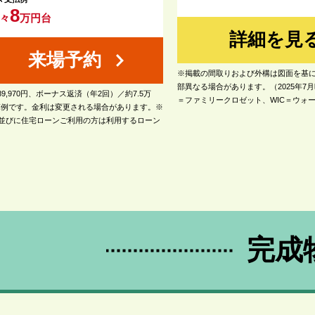
8
々
万円台
詳細を見
来場予約
※掲載の間取りおよび外構は図面を基
部異なる場合があります。（2025年7
9,970円、ボーナス返済（年2回）／約7.5万
＝ファミリークロゼット、WIC＝ウォ
の計算例です。金利は変更される場合があります。※
並びに住宅ローンご利用の方は利用するローン
描き起こしたイメージにつき、実際とは一部異な
はイメージ配置になり、実際には付きません。
完成