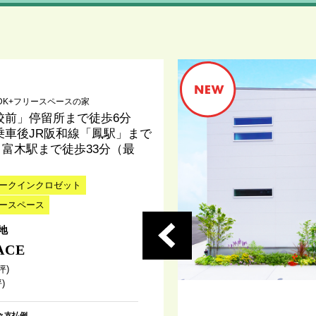
DK+フリースペースの家
校前」停留所まで徒歩6分
乗車後JR阪和線「鳳駅」まで
 富木駅まで徒歩33分（最
ークインクロゼット
ースペース
地
ACE
坪)
)
々支払例