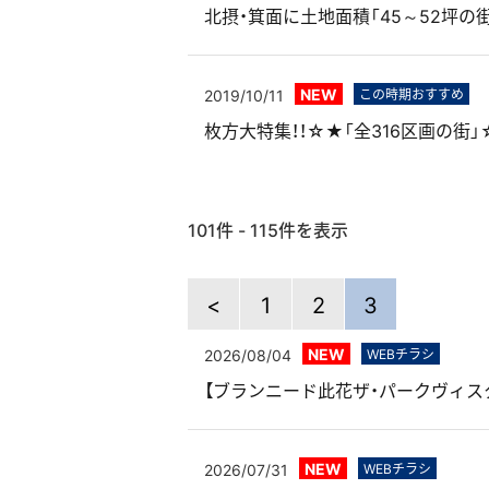
北摂・箕面に土地面積「45～52坪の
NEW
2019/10/11
この時期おすすめ
枚方大特集！！☆★「全316区画の街
101件 - 115件を表示
<
1
2
3
NEW
2026/08/04
WEBチラシ
【ブランニード此花ザ・パークヴィス
NEW
2026/07/31
WEBチラシ