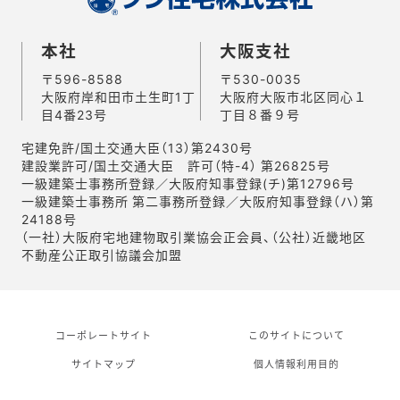
本社
大阪支社
〒596-8588
〒530-0035
大阪府岸和田市土生町1丁
大阪府大阪市北区同心１
目4番23号
丁目８番９号
宅建免許/国土交通大臣（13）第2430号
建設業許可/国土交通大臣 許可（特-4） 第26825号
一級建築士事務所登録／大阪府知事登録(チ)第12796号
一級建築士事務所 第二事務所登録／大阪府知事登録（ハ）第
24188号
（一社）大阪府宅地建物取引業協会正会員、（公社）近畿地区
不動産公正取引協議会加盟
コーポレートサイト
このサイトについて
サイトマップ
個人情報利用目的